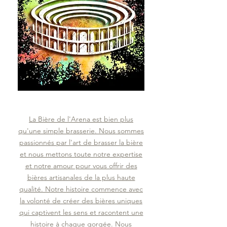
La Bière de l'Arena est bien plus
qu'une simple brasserie. Nous sommes
passionnés par l'art de brasser la bière
et nous mettons toute notre expertise
et notre amour pour vous offrir des
bières artisanales de la plus haute
qualité. Notre histoire commence avec
la volonté de créer des bières uniques
qui captivent les sens et racontent une
histoire à chaque gorgée. Nous